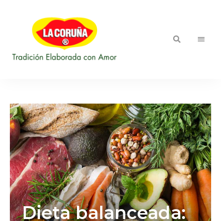
::
Blog LA
Tradición
Elaborada
CORUÑA
con
Amor
Dieta balanceada: