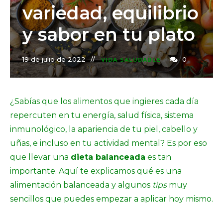
variedad, equilibrio
y sabor en tu plato
19 de julio de 2022
0
VIDA SALUDABLE
¿Sabías que los alimentos que ingieres cada día
repercuten en tu energía, salud física, sistema
inmunológico, la apariencia de tu piel, cabello y
uñas, e incluso en tu actividad mental? Es por eso
que llevar una
dieta balanceada
es tan
importante. Aquí te explicamos qué es una
alimentación balanceada y algunos
tips
muy
sencillos que puedes empezar a aplicar hoy mismo.