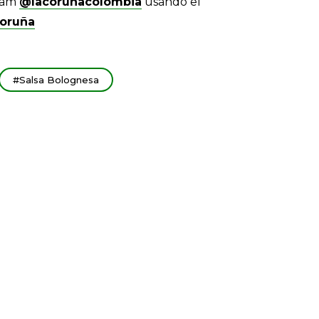
gram
@lacorunacolombia
usando el
oruña
Salsa Bolognesa