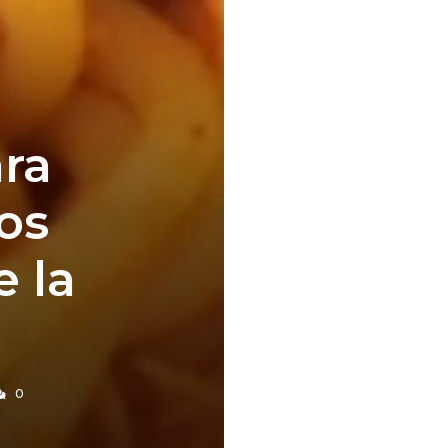
ra
os
e la
0