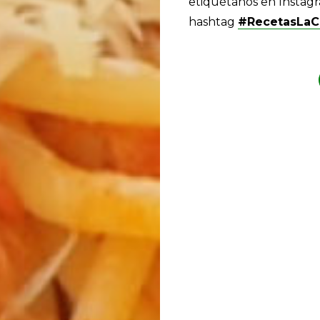
etiquétanos en Insta
hashtag
#RecetasLaC