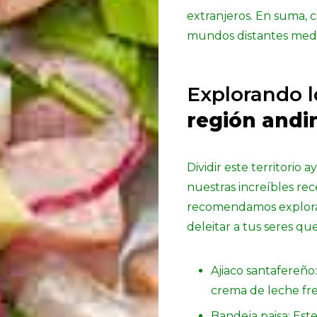
extranjeros. En suma, 
mundos distantes medi
Explorando 
región andi
Dividir este territorio
nuestras increíbles rece
recomendamos explorar
deleitar a tus seres qu
Ajiaco santafereñ
crema de leche fre
Bandeja paisa: Este