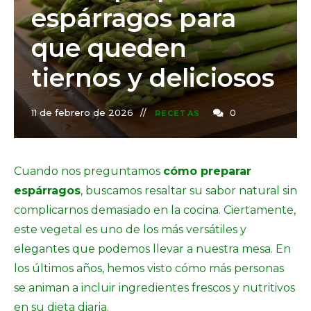
espárragos para
que queden
tiernos y deliciosos
11 de febrero de 2026
0
RECETAS
Cuando nos preguntamos
cómo preparar
espárragos
, buscamos resaltar su sabor natural sin
complicarnos demasiado en la cocina. Ciertamente,
este vegetal es uno de los más versátiles y
elegantes que podemos llevar a nuestra mesa. En
los últimos años, hemos visto cómo más personas
se animan a incluir ingredientes frescos y nutritivos
en su dieta diaria.