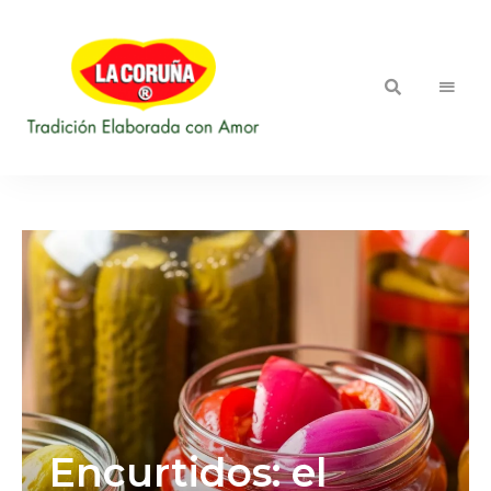
::
Blog LA
Tradición
Elaborada
CORUÑA
con
Amor
Encurtidos: el