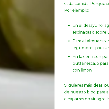
cada comida. Porque sí,
Por ejemplo:
En el desayuno: a
espinacas o sobre 
Para el almuerzo: 
legumbres para un
En la cena: son per
puttanesca, o para
con limón.
Si quieres más ideas, p
de nuestro blog para a
alcaparras en vinagre. 