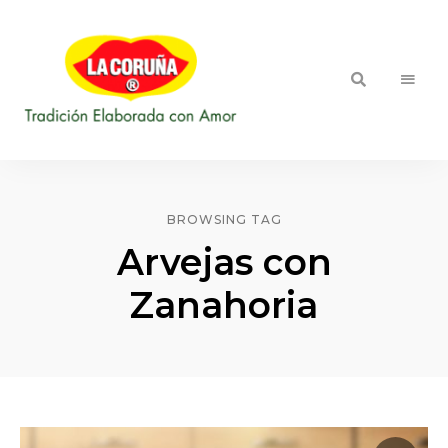
::
Blog LA
Tradición
Elaborada
CORUÑA
con
Amor
BROWSING TAG
Arvejas con
Zanahoria